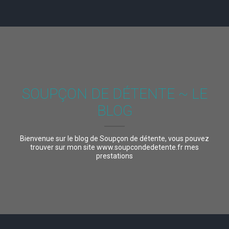
SOUPÇON DE DÉTENTE ~ LE
BLOG
Bienvenue sur le blog de Soupçon de détente, vous pouvez
trouver sur mon site www.soupcondedetente.fr mes
prestations