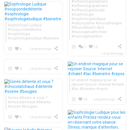
#reflexologieplantaire
#reflexologiepalmaire
#reflexologiefaciale
#sophrologie
#sophrologieludique
#naturopathie #aromatherapie
Sophrologie Ludique
#fleursdebach #pnl
#soupçondedétente
#massagecalifornien
#sophrologie
#massagesuédois
#sophrologieludique #bienetre
1
13
6
Long time ago
Long time ago
4
Long time ago
Un endroit magique pour se
reposer Source: Internet #chalet
#lac #bienetre #repos
Soirée détente et vous ?
10
Long time ago
#chocolatchaud #détente
#soiree #bougies
6
Long time ago