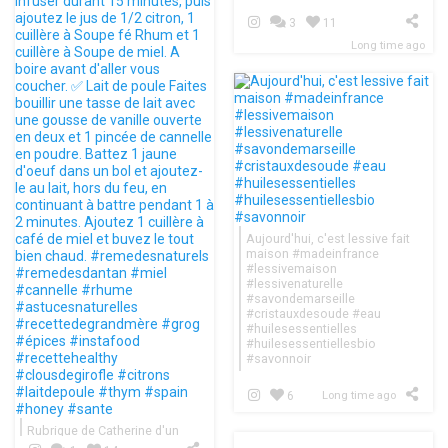
3
11
Long time ago
Aujourd'hui, c'est lessive fait
maison #madeinfrance
#lessivemaison
#lessivenaturelle
#savondemarseille
#cristauxdesoude #eau
#huilesessentielles
#huilesessentiellesbio
#savonnoir
6
Long time ago
Rubrique de Catherine d'un
Soupçon fe détente Remèdes